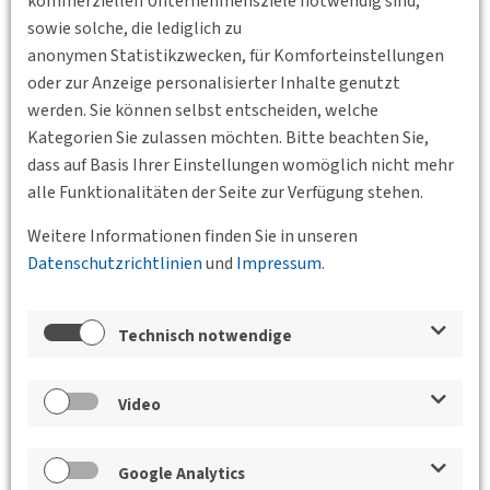
kommerziellen Unternehmensziele notwendig sind,
sowie solche, die lediglich zu
anonymen Statistikzwecken, für Komforteinstellungen
oder zur Anzeige personalisierter Inhalte genutzt
werden. Sie können selbst entscheiden, welche
Kategorien Sie zulassen möchten. Bitte beachten Sie,
dass auf Basis Ihrer Einstellungen womöglich nicht mehr
08.10.2026 10:00 - 09.10.2026 13:30
alle Funktionalitäten der Seite zur Verfügung stehen.
Haus der Bayrischen Wirtschaft, München
DACH-Tagung 2026
Weitere Informationen finden Sie in unseren
Datenschutzrichtlinien
und
Impressum
.
Unser Alpenverkehr: Grenzen überwinden, Regionen
verbinden
Technisch notwendige
in Kooperation mit der 8. EUSALP Mobility Conference
Weiterlesen
Video
Google Analytics