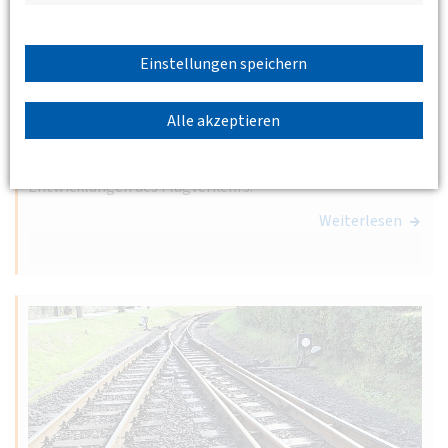
13.10.2026 17:30 - 19:00
Kronenstraße 25, 70174 Stuttgart
BV
Württemberg e.V.
Einstellungen speichern
Rolle der Flughäfen bei der künftigen
Entwicklung des Flugverkehrs
Alle akzeptieren
Ralph Beisel, Hauptgeschäftsführer des
Flughafenverbands ADV, referiert über die künftigen
Entwicklungen des Flugverkehrs.
Weiterlesen