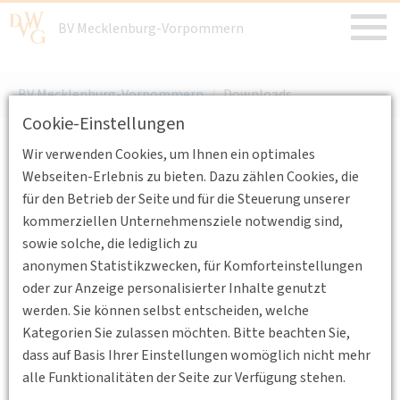
BV Mecklenburg-Vorpommern
BV Mecklenburg-Vorpommern
/
Downloads
Cookie-Einstellungen
Wir verwenden Cookies, um Ihnen ein optimales
Webseiten-Erlebnis zu bieten. Dazu zählen Cookies, die
In diesem Bereich haben Sie die Möglichkeit,
für den Betrieb der Seite und für die Steuerung unserer
themenrelevante Dokumente zur DVWG und zu
kommerziellen Unternehmensziele notwendig sind,
unserer BV herunterzuladen.
sowie solche, die lediglich zu
anonymen Statistikzwecken, für Komforteinstellungen
Downloads
oder zur Anzeige personalisierter Inhalte genutzt
werden. Sie können selbst entscheiden, welche
Sie können die Satzungen der Deutschen
Kategorien Sie zulassen möchten. Bitte beachten Sie,
Verkehrswissenschaftlichen Gesellschaft e.V. sowie der
dass auf Basis Ihrer Einstellungen womöglich nicht mehr
selbstständigen Bezirksvereinigung DVWG Mecklenburg-
alle Funktionalitäten der Seite zur Verfügung stehen.
Vorpommern e.V. als PDF-Dokument herunterladen.