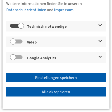
Weitere Informationen finden Sie in unseren
Datenschutzrichtlinien
und
Impressum
.
Satzung_DVWG_aktuell_03.pdf
(1 MB)
Satzung der Deutschen
Verkehrswissenschaftlichen Gesellschaft e.V.
Technisch notwendige
Satzung_DVWG_Mecklenburg-
Vorpommern_e.V..pdf
(222 KB)
Video
Satzung der DVWG Mecklenburg-Vorpommern e.V.
Google Analytics
Mitgliedsanträge
Mehr Informationen zum Thema Mitgliedschaft in
der DVWG erhalten sie
hier
.
Einstellungen speichern
Alle akzeptieren