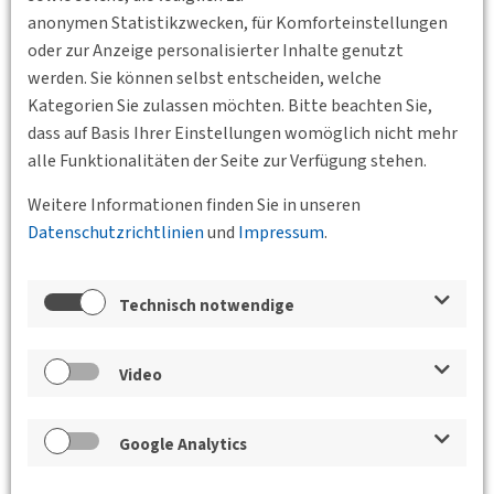
anonymen Statistikzwecken, für Komforteinstellungen
oder zur Anzeige personalisierter Inhalte genutzt
werden. Sie können selbst entscheiden, welche
Kategorien Sie zulassen möchten. Bitte beachten Sie,
dass auf Basis Ihrer Einstellungen womöglich nicht mehr
alle Funktionalitäten der Seite zur Verfügung stehen.
Weitere Informationen finden Sie in unseren
Datenschutzrichtlinien
und
Impressum
.
Technisch notwendige
10.09.2026 17:00
Hamburg-Altona
DVWG Hamburg e. V.
Video
freiRaum Ottensen: Innovative
Mobilitätskonzepte für einen lebenswerten
Google Analytics
Stadtteil