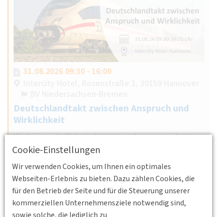
31.08.2026 09:30 - 16:00
Intercity Hotel, Rosenstraße 1, 30159 Hannover
BV Niedersachsen-Bremen
Deutschlandtakt zwischen Anspruch und
Wirklichkeit
Wie können die Ziele der Verkehrsverlagerung und eines
Cookie-Einstellungen
verantwortungsvollen Energieeinsatzes erreicht werden
unter Sicherstellung der Finanzierung von Infrastruktur
Wir verwenden Cookies, um Ihnen ein optimales
und Betrieb?
Webseiten-Erlebnis zu bieten. Dazu zählen Cookies, die
Weiterlesen
für den Betrieb der Seite und für die Steuerung unserer
kommerziellen Unternehmensziele notwendig sind,
sowie solche, die lediglich zu