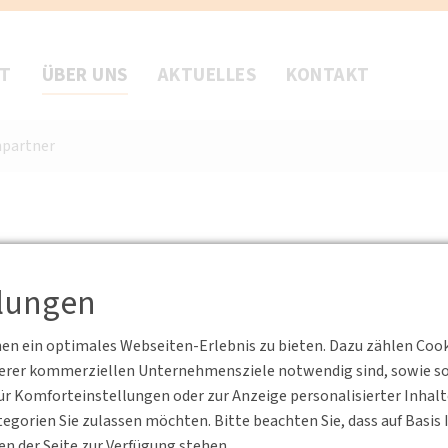
FT
ÜBER UNS
AKTUELLES
KONTAKT
partner
llungen
Geschäftsführu
n ein optimales Webseiten-Erlebnis zu bieten. Dazu zählen Cookie
serer kommerziellen Unternehmensziele notwendig sind, sowie solc
r Komforteinstellungen oder zur Anzeige personalisierter Inhal
Harald Berdau
egorien Sie zulassen möchten. Bitte beachten Sie, dass auf Basi
E-Mail:
mecklenburg-vor
en der Seite zur Verfügung stehen.