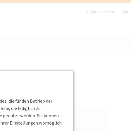
Mitglied werden
Login
ng
s, die für den Betrieb der
he, die lediglich zu
te genutzt werden. Sie können
s Ihrer Einstellungen womöglich
pommern@dvwg.de