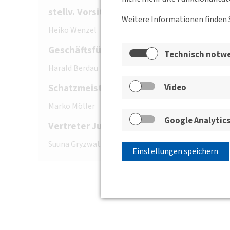
stellv. Vorsitzender:
Weitere Informationen finden 
Heiko Wenzel
Geschäftsführer:
Technisch notw
Harald Berdau
Video
Schatzmeister:
Marko Möller
Google Analytic
Vertreter Junges Forum MV:
Suuna Gryzwatz
Einstellungen speichern