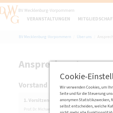
BV Mecklenburg-Vorpommern
VERANSTALTUNGEN
MITGLIEDSCHA
BV Mecklenburg-Vorpommern
/
Über uns
/
Ansprech
Ansprechpartner
Cookie-Einste
Vorstand
Wir verwenden Cookies, um Ihne
Seite und für die Steuerung un
1. Vorsitzender:
anonymen Statistikzwecken, fü
selbst entscheiden, welche Kat
Prof. Dr. Michael Baldauf
nicht mehr alle Funktionalität