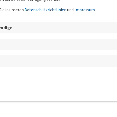
Sie in unseren
Datenschutzrichtlinien
und
Impressum
.
Weitere
endige
Jan Bleis
Ulf Dreßler
Elfriede Schippmann
Dr. Björn Swinarski
Dr. Christian Wenske
s